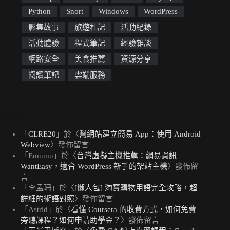
Python
Snort
Windows
WordPress
影集故事
旅遊札記
活動紀錄
活動體驗
程式筆記
經驗雜談
網路安全
美食推薦
資源分享
閱讀筆記
雲端服務
近期留言
「
CLRE20
」於〈
幫網站建立簡易 App：使用 Android
Webview
〉發佈留言
「
Emumu
」於〈
台灣虛擬主機推薦：網易資訊
WantEasy，適合 WordPress 新手的架站主機
〉發佈留
言
「
李孟珊
」於〈
[懶人包] 淘寶購物用語完全攻略，超
詳細的術語對照
〉發佈留言
「
Astrid
」於〈
看懂 Coursera 的收費方式，如何免費
旁聽課程？如何申請助學金？
〉發佈留言