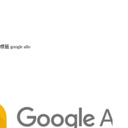
標籤
google allo