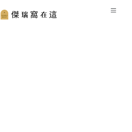
跳
至
主
要
內
容