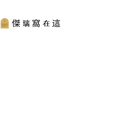
跳
至
主
要
內
容