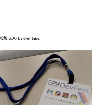
標籤
GDG DevFest Taipei