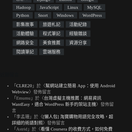
Hadoop
JavaScript
Linux
MySQL
Python
Snort
Windows
WordPress
影集故事
旅遊札記
活動紀錄
活動體驗
程式筆記
經驗雜談
網路安全
美食推薦
資源分享
閱讀筆記
雲端服務
近期留言
「
CLRE20
」於〈
幫網站建立簡易 App：使用 Android
Webview
〉發佈留言
「
Emumu
」於〈
台灣虛擬主機推薦：網易資訊
WantEasy，適合 WordPress 新手的架站主機
〉發佈留
言
「
李孟珊
」於〈
[懶人包] 淘寶購物用語完全攻略，超
詳細的術語對照
〉發佈留言
「
Astrid
」於〈
看懂 Coursera 的收費方式，如何免費