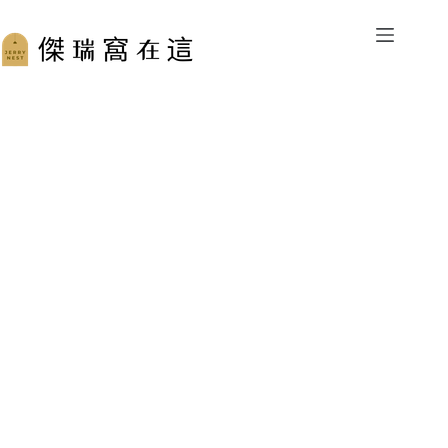
跳
至
主
要
內
容