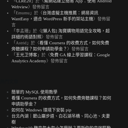
「
CLRE20
」於〈
幫網站建立簡易 App：使用 Android
Webview
〉發佈留言
「
Emumu
」於〈
台灣虛擬主機推薦：網易資訊
WantEasy，適合 WordPress 新手的架站主機
〉發佈留
言
「
李孟珊
」於〈
[懶人包] 淘寶購物用語完全攻略，超
詳細的術語對照
〉發佈留言
「
Astrid
」於〈
看懂 Coursera 的收費方式，如何免費
旁聽課程？如何申請助學金？
〉發佈留言
「
王光卫博客
」於〈
免費 GA 線上學習課程：Google
Analytics Academy
〉發佈留言
熱門文章
簡單的 MySQL 使用教學
看懂 Coursera 的收費方式，如何免費旁聽課程？如何
申請助學金？
如何在 Windows 環境下安裝 pip
台北內湖｜碧山巖步道、白石湖吊橋、同心池、夫妻
樹