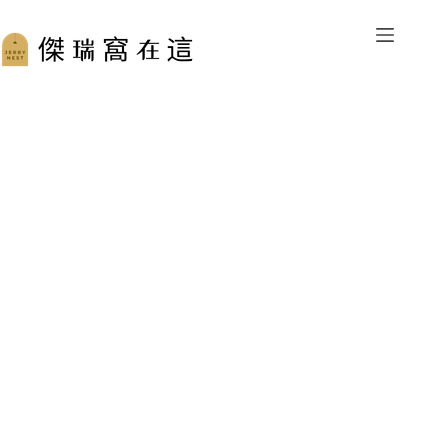
跳
至
主
要
內
容