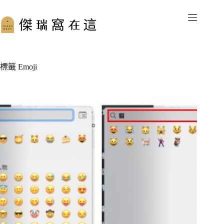
跳
至
主
要
內
容
標籤
Emoji