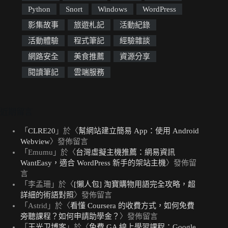
Python
Snort
Windows
WordPress
影集故事
旅遊札記
活動紀錄
活動體驗
程式筆記
經驗雜談
網路安全
美食推薦
資源分享
閱讀筆記
雲端服務
近期留言
「
CLRE20
」於〈
幫網站建立簡易 App：使用 Android
Webview
〉發佈留言
「
Emumu
」於〈
台灣虛擬主機推薦：網易資訊
WantEasy，適合 WordPress 新手的架站主機
〉發佈留
言
「
李孟珊
」於〈
[懶人包] 淘寶購物用語完全攻略，超
詳細的術語對照
〉發佈留言
「
Astrid
」於〈
看懂 Coursera 的收費方式，如何免費
旁聽課程？如何申請助學金？
〉發佈留言
「
王光卫博客
」於〈
免費 GA 線上學習課程：Google