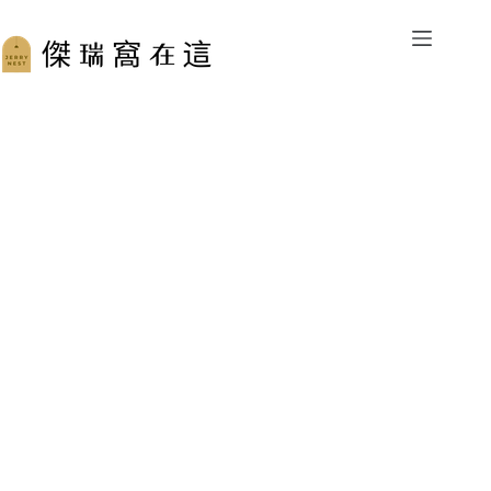
跳
至
主
要
內
容