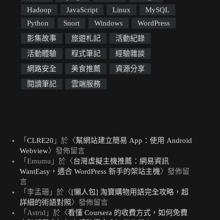
Hadoop
JavaScript
Linux
MySQL
Python
Snort
Windows
WordPress
影集故事
旅遊札記
活動紀錄
活動體驗
程式筆記
經驗雜談
網路安全
美食推薦
資源分享
閱讀筆記
雲端服務
近期留言
「
CLRE20
」於〈
幫網站建立簡易 App：使用 Android
Webview
〉發佈留言
「
Emumu
」於〈
台灣虛擬主機推薦：網易資訊
WantEasy，適合 WordPress 新手的架站主機
〉發佈留
言
「
李孟珊
」於〈
[懶人包] 淘寶購物用語完全攻略，超
詳細的術語對照
〉發佈留言
「
Astrid
」於〈
看懂 Coursera 的收費方式，如何免費