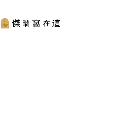
跳
至
主
要
內
容