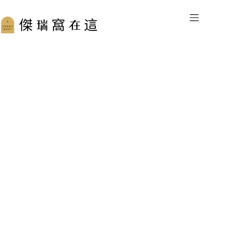
跳
至
主
要
內
容