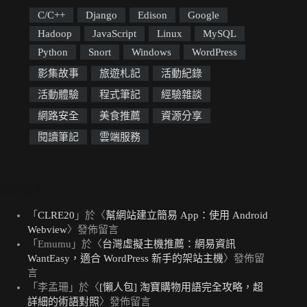
C/C++
Django
Edison
Google
Hadoop
JavaScript
Linux
MySQL
Python
Snort
Windows
WordPress
影集故事
旅遊札記
活動紀錄
活動體驗
程式筆記
經驗雜談
網路安全
美食推薦
資源分享
閱讀筆記
雲端服務
近期留言
「
CLRE20
」於〈
幫網站建立簡易 App：使用 Android
Webview
〉發佈留言
「
Emumu
」於〈
台灣虛擬主機推薦：網易資訊
WantEasy，適合 WordPress 新手的架站主機
〉發佈留
言
「
李孟珊
」於〈
[懶人包] 淘寶購物用語完全攻略，超
詳細的術語對照
〉發佈留言