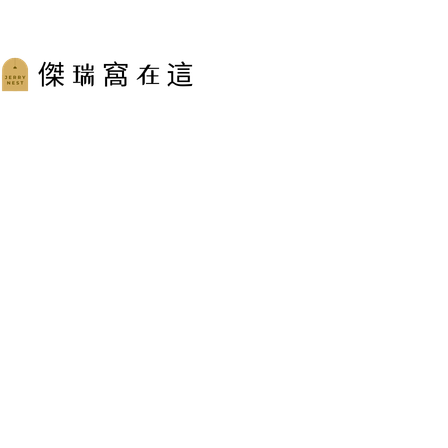
跳
至
主
要
內
容