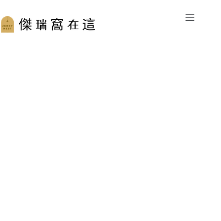
跳
至
主
要
內
容