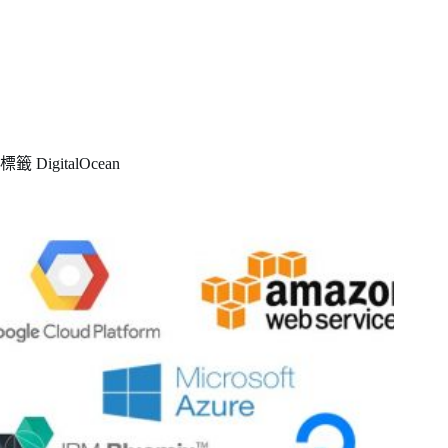
標籤
DigitalOcean