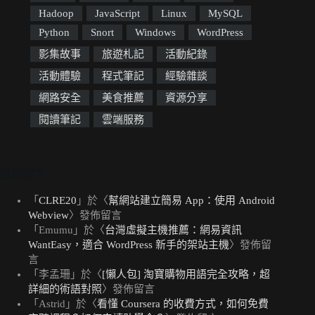
Hadoop
JavaScript
Linux
MySQL
Python
Snort
Windows
WordPress
影集故事
旅遊札記
活動紀錄
活動體驗
程式筆記
經驗雜談
網路安全
美食推薦
資源分享
閱讀筆記
雲端服務
近期留言
「
CLRE20
」於〈
幫網站建立簡易 App：使用 Android
Webview
〉發佈留言
「
Emumu
」於〈
台灣虛擬主機推薦：網易資訊
WantEasy，適合 WordPress 新手的架站主機
〉發佈留
言
「
李孟珊
」於〈
[懶人包] 淘寶購物用語完全攻略，超
詳細的術語對照
〉發佈留言
「
Astrid
」於〈
看懂 Coursera 的收費方式，如何免費