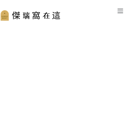
跳
至
主
要
內
容