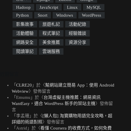
Hadoop
JavaScript
Linux
MySQL
Python
Snort
Windows
WordPress
影集故事
旅遊札記
活動紀錄
活動體驗
程式筆記
經驗雜談
網路安全
美食推薦
資源分享
閱讀筆記
雲端服務
近期留言
「
CLRE20
」於〈
幫網站建立簡易 App：使用 Android
Webview
〉發佈留言
「
Emumu
」於〈
台灣虛擬主機推薦：網易資訊
WantEasy，適合 WordPress 新手的架站主機
〉發佈留
言
「
李孟珊
」於〈
[懶人包] 淘寶購物用語完全攻略，超
詳細的術語對照
〉發佈留言
「
Astrid
」於〈
看懂 Coursera 的收費方式，如何免費