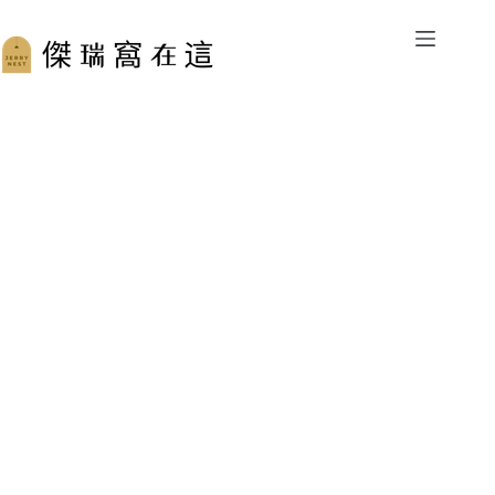
跳
至
主
要
內
容