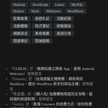
Hadoop
JavaScript
Linux
MySQL
Python
Snort
Windows
WordPress
影集故事
旅遊札記
活動紀錄
活動體驗
程式筆記
經驗雜談
網路安全
美食推薦
資源分享
閱讀筆記
雲端服務
近期留言
「
CLRE20
」於〈
幫網站建立簡易 App：使用 Android
Webview
〉發佈留言
「
Emumu
」於〈
台灣虛擬主機推薦：網易資訊
WantEasy，適合 WordPress 新手的架站主機
〉發佈留
言
「
李孟珊
」於〈
[懶人包] 淘寶購物用語完全攻略，超
詳細的術語對照
〉發佈留言
「
Astrid
」於〈
看懂 Coursera 的收費方式，如何免費