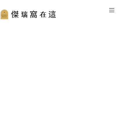
跳
至
主
要
內
容