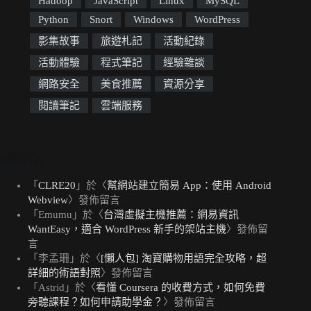
Hadoop
JavaScript
Linux
MySQL
Python
Snort
Windows
WordPress
影集故事
旅遊札記
活動紀錄
活動體驗
程式筆記
經驗雜談
網路安全
美食推薦
資源分享
閱讀筆記
雲端服務
近期留言
「
CLRE20
」於〈
幫網站建立簡易 App：使用 Android
Webview
〉發佈留言
「
Emumu
」於〈
台灣虛擬主機推薦：網易資訊
WantEasy，適合 WordPress 新手的架站主機
〉發佈留
言
「
李孟珊
」於〈
[懶人包] 淘寶購物用語完全攻略，超
詳細的術語對照
〉發佈留言
「
Astrid
」於〈
看懂 Coursera 的收費方式，如何免費
旁聽課程？如何申請助學金？
〉發佈留言