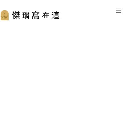
跳
至
主
要
內
容