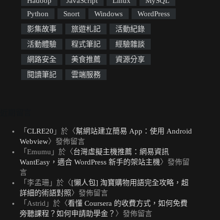
Hadoop
JavaScript
Linux
MySQL
Python
Snort
Windows
WordPress
影集故事
旅遊札記
活動紀錄
活動體驗
程式筆記
經驗雜談
網路安全
美食推薦
資源分享
閱讀筆記
雲端服務
近期留言
「
CLRE20
」於〈
幫網站建立簡易 App：使用 Android
Webview
〉發佈留言
「
Emumu
」於〈
台灣虛擬主機推薦：網易資訊
WantEasy，適合 WordPress 新手的架站主機
〉發佈留
言
「
李孟珊
」於〈
[懶人包] 淘寶購物用語完全攻略，超
詳細的術語對照
〉發佈留言
「
Astrid
」於〈
看懂 Coursera 的收費方式，如何免費
旁聽課程？如何申請助學金？
〉發佈留言