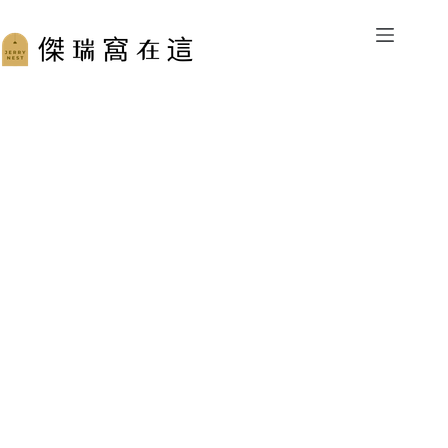
跳
至
主
要
內
容