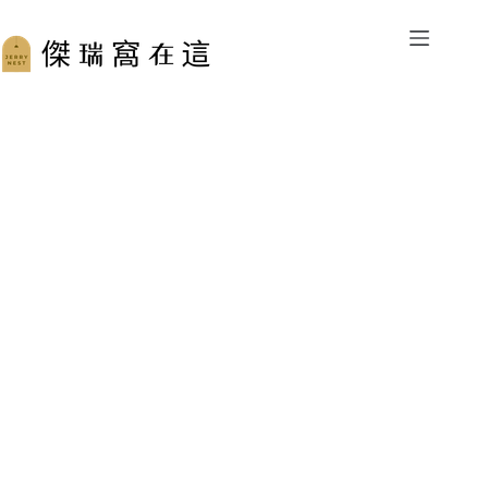
跳
至
主
要
內
容