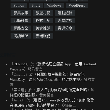
Python
Snort
Windows
WordPress
影集故事
旅遊札記
活動紀錄
活動體驗
程式筆記
經驗雜談
網路安全
美食推薦
資源分享
閱讀筆記
雲端服務
近期留言
「
CLRE20
」於〈
幫網站建立簡易 App：使用 Android
Webview
〉發佈留言
「
Emumu
」於〈
台灣虛擬主機推薦：網易資訊
WantEasy，適合 WordPress 新手的架站主機
〉發佈留
言
「
李孟珊
」於〈
[懶人包] 淘寶購物用語完全攻略，超
詳細的術語對照
〉發佈留言
「
Astrid
」於〈
看懂 Coursera 的收費方式，如何免費
旁聽課程？如何申請助學金？
〉發佈留言