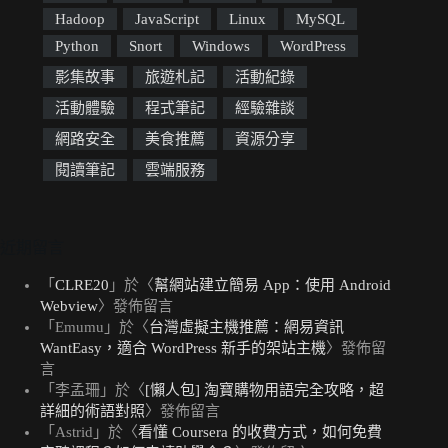
Hadoop
JavaScript
Linux
MySQL
Python
Snort
Windows
WordPress
影集故事
旅遊札記
活動紀錄
活動體驗
程式筆記
經驗雜談
網路安全
美食推薦
資源分享
閱讀筆記
雲端服務
近期留言
「
CLRE20
」於〈
幫網站建立簡易 App：使用 Android
Webview
〉發佈留言
「
Emumu
」於〈
台灣虛擬主機推薦：網易資訊
WantEasy，適合 WordPress 新手的架站主機
〉發佈留
言
「
李孟珊
」於〈
[懶人包] 淘寶購物用語完全攻略，超
詳細的術語對照
〉發佈留言
「
Astrid
」於〈
看懂 Coursera 的收費方式，如何免費