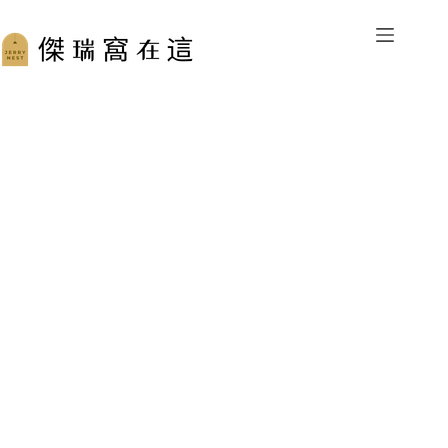
跳
至
主
要
內
容