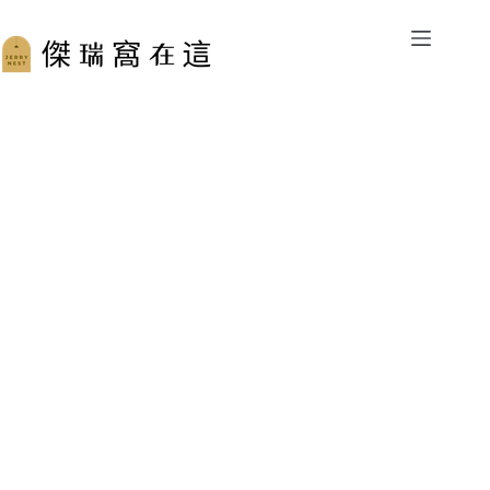
跳
至
主
要
內
容