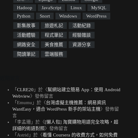
Hadoop
JavaScript
Linux
MySQL
Python
Snort
Windows
WordPress
影集故事
旅遊札記
活動紀錄
活動體驗
程式筆記
經驗雜談
網路安全
美食推薦
資源分享
閱讀筆記
雲端服務
近期留言
「
CLRE20
」於〈
幫網站建立簡易 App：使用 Android
Webview
〉發佈留言
「
Emumu
」於〈
台灣虛擬主機推薦：網易資訊
WantEasy，適合 WordPress 新手的架站主機
〉發佈留
言
「
李孟珊
」於〈
[懶人包] 淘寶購物用語完全攻略，超
詳細的術語對照
〉發佈留言
「
Astrid
」於〈
看懂 Coursera 的收費方式，如何免費