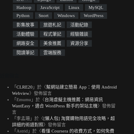
Hadoop
JavaScript
Linux
MySQL
Python
Snort
Windows
WordPress
影集故事
旅遊札記
活動紀錄
活動體驗
程式筆記
經驗雜談
網路安全
美食推薦
資源分享
閱讀筆記
雲端服務
近期留言
「
CLRE20
」於〈
幫網站建立簡易 App：使用 Android
Webview
〉發佈留言
「
Emumu
」於〈
台灣虛擬主機推薦：網易資訊
WantEasy，適合 WordPress 新手的架站主機
〉發佈留
言
「
李孟珊
」於〈
[懶人包] 淘寶購物用語完全攻略，超
詳細的術語對照
〉發佈留言
「
Astrid
」於〈
看懂 Coursera 的收費方式，如何免費