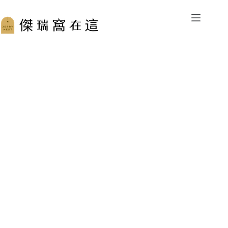
跳
至
主
要
內
容