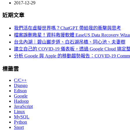
2017-12-29
近期文章
我們活在虛擬世界嗎？ChatGPT 帶給我的衝擊與思考
檔案誤刪救星！資料救援軟體 EaseUS Data Recovery Wiza
台北內湖｜碧山巖步道、白石湖吊橋、同心池、夫妻樹
建立自己的 COVID-19 儀表板，透過 Google Cloud 
分析 Google 與 Apple 的移動趨勢報告：COVID-19 Community 
標籤雲
C/C++
Django
Edison
Google
Hadoop
JavaScript
Linux
MySQL
Python
Snort