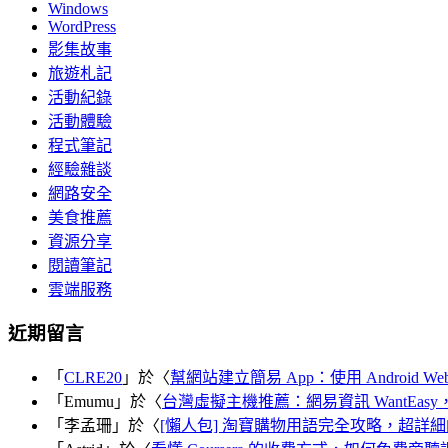
Windows
WordPress
影集故事
旅遊札記
活動紀錄
活動體驗
程式筆記
經驗雜談
網路安全
美食推薦
資源分享
閱讀筆記
雲端服務
近期留言
「
CLRE20
」於〈
幫網站建立簡易 App：使用 Android Web
「
Emumu
」於〈
台灣虛擬主機推薦：網易資訊 WantEasy，適
「
李孟珊
」於〈
[懶人包] 淘寶購物用語完全攻略，超詳