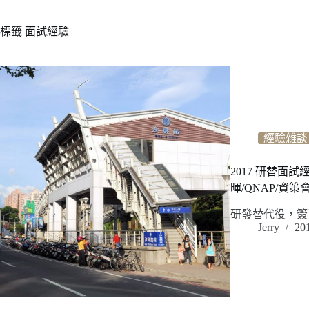
標籤
面試經驗
經驗雜談
2017 研替面試
暉/QNAP/資策會
研發替代役，簽
Jerry
20