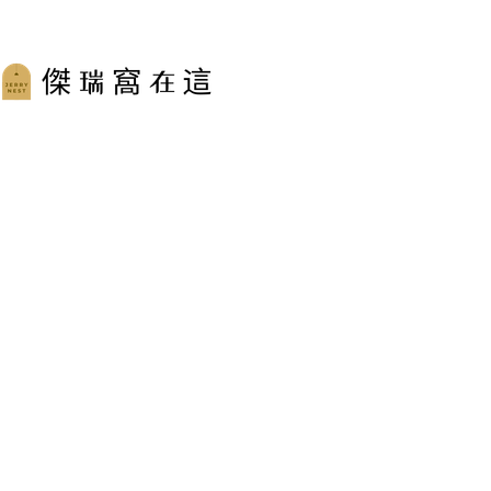
跳
至
主
要
內
容