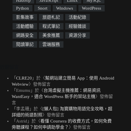
Hadoop
JavaScript
Linux
MySQL
Python
Snort
Windows
WordPress
影集故事
旅遊札記
活動紀錄
活動體驗
程式筆記
經驗雜談
網路安全
美食推薦
資源分享
閱讀筆記
雲端服務
近期留言
「
CLRE20
」於〈
幫網站建立簡易 App：使用 Android
Webview
〉發佈留言
「
Emumu
」於〈
台灣虛擬主機推薦：網易資訊
WantEasy，適合 WordPress 新手的架站主機
〉發佈留
言
「
李孟珊
」於〈
[懶人包] 淘寶購物用語完全攻略，超
詳細的術語對照
〉發佈留言
「
Astrid
」於〈
看懂 Coursera 的收費方式，如何免費
旁聽課程？如何申請助學金？
〉發佈留言