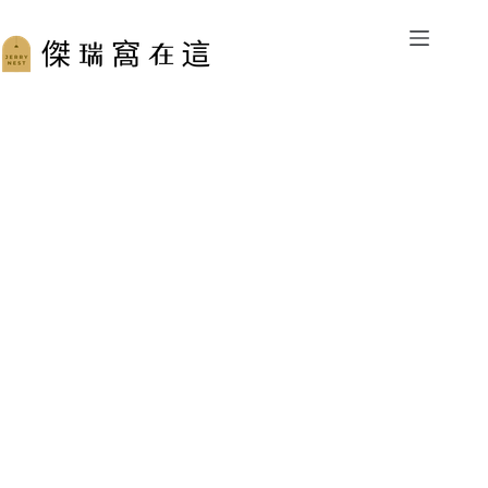
跳
至
主
要
內
容