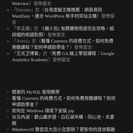
Webview
〉發佈留言
「
Emumu
」於〈
台灣虛擬主機推薦：網易資訊
WantEasy，適合 WordPress 新手的架站主機
〉發佈留
言
「
李孟珊
」於〈
[懶人包] 淘寶購物用語完全攻略，超
詳細的術語對照
〉發佈留言
「
Astrid
」於〈
看懂 Coursera 的收費方式，如何免費
旁聽課程？如何申請助學金？
〉發佈留言
「
王光卫博客
」於〈
免費 GA 線上學習課程：Google
Analytics Academy
〉發佈留言
熱門文章
簡單的 MySQL 使用教學
看懂 Coursera 的收費方式，如何免費旁聽課程？如何
申請助學金？
如何在 Windows 環境下安裝 pip
台北內湖｜碧山巖步道、白石湖吊橋、同心池、夫妻
樹
Windows10 聲音忽大忽小怎麼辦？更新你的音效驅動