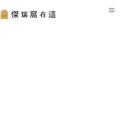
跳
至
主
要
內
容