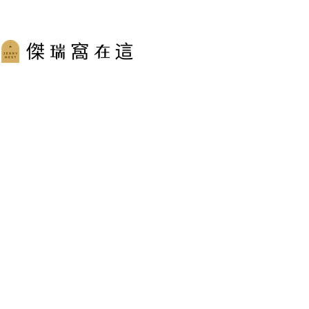
跳
至
主
要
內
容