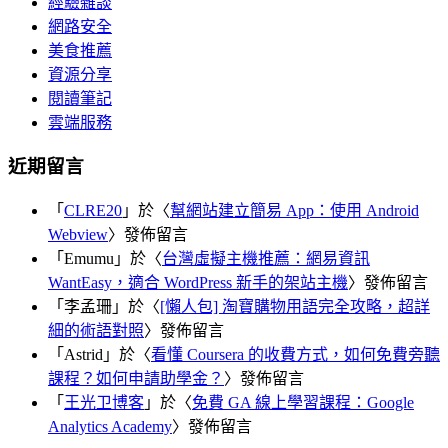
經驗雜談
網路安全
美食推薦
資源分享
閱讀筆記
雲端服務
近期留言
「
CLRE20
」於〈
幫網站建立簡易 App：使用 Android
Webview
〉發佈留言
「
Emumu
」於〈
台灣虛擬主機推薦：網易資訊
WantEasy，適合 WordPress 新手的架站主機
〉發佈留言
「
李孟珊
」於〈
[懶人包] 淘寶購物用語完全攻略，超詳
細的術語對照
〉發佈留言
「
Astrid
」於〈
看懂 Coursera 的收費方式，如何免費旁聽
課程？如何申請助學金？
〉發佈留言
「
王光卫博客
」於〈
免費 GA 線上學習課程：Google
Analytics Academy
〉發佈留言