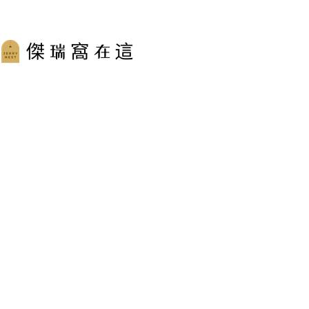
跳
至
主
要
內
容