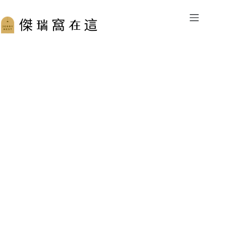
跳
至
主
要
內
容