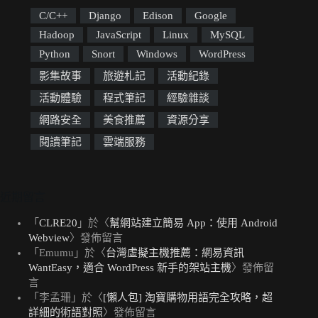
C/C++
Django
Edison
Google
Hadoop
JavaScript
Linux
MySQL
Python
Snort
Windows
WordPress
影集故事
旅遊札記
活動紀錄
活動體驗
程式筆記
經驗雜談
網路安全
美食推薦
資源分享
閱讀筆記
雲端服務
近期留言
「
CLRE20
」於〈
幫網站建立簡易 App：使用 Android
Webview
〉發佈留言
「
Emumu
」於〈
台灣虛擬主機推薦：網易資訊
WantEasy，適合 WordPress 新手的架站主機
〉發佈留
言
「
李孟珊
」於〈
[懶人包] 淘寶購物用語完全攻略，超
詳細的術語對照
〉發佈留言