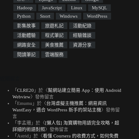
Hadoop
JavaScript
Linux
MySQL
Python
Snort
Windows
WordPress
影集故事
旅遊札記
活動紀錄
活動體驗
程式筆記
經驗雜談
網路安全
美食推薦
資源分享
閱讀筆記
雲端服務
近期留言
「
CLRE20
」於〈
幫網站建立簡易 App：使用 Android
Webview
〉發佈留言
「
Emumu
」於〈
台灣虛擬主機推薦：網易資訊
WantEasy，適合 WordPress 新手的架站主機
〉發佈留
言
「
李孟珊
」於〈
[懶人包] 淘寶購物用語完全攻略，超
詳細的術語對照
〉發佈留言
「
Astrid
」於〈
看懂 Coursera 的收費方式，如何免費