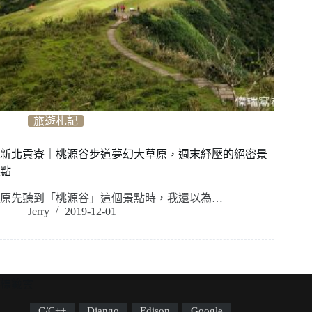
旅遊札記
新北貢寮｜桃源谷步道夢幻大草原，週末紓壓的絕密景
點
原先聽到「桃源谷」這個景點時，我還以為…
Jerry
2019-12-01
標籤雲
C/C++
Django
Edison
Google