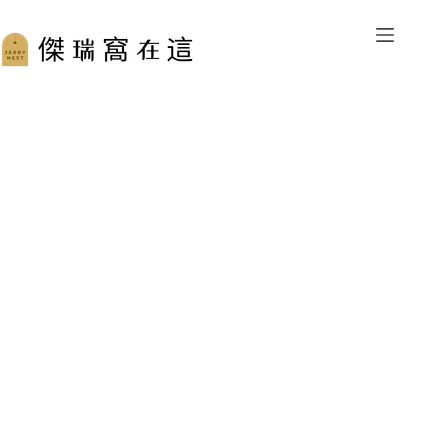
跳
至
主
要
內
容