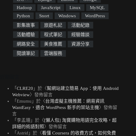
Hadoop
JavaScript
Linux
MySQL
Python
Snort
Windows
WordPress
影集故事
旅遊札記
活動紀錄
活動體驗
程式筆記
經驗雜談
網路安全
美食推薦
資源分享
閱讀筆記
雲端服務
近期留言
「
CLRE20
」於〈
幫網站建立簡易 App：使用 Android
Webview
〉發佈留言
「
Emumu
」於〈
台灣虛擬主機推薦：網易資訊
WantEasy，適合 WordPress 新手的架站主機
〉發佈留
言
「
李孟珊
」於〈
[懶人包] 淘寶購物用語完全攻略，超
詳細的術語對照
〉發佈留言
「
Astrid
」於〈
看懂 Coursera 的收費方式，如何免費