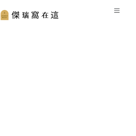
跳
至
主
要
內
容