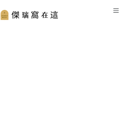
跳
至
主
要
內
容