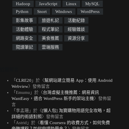
Hadoop
JavaScript
Linux
MySQL
Python
Snort
Windows
WordPress
影集故事
旅遊札記
活動紀錄
活動體驗
程式筆記
經驗雜談
網路安全
美食推薦
資源分享
閱讀筆記
雲端服務
近期留言
「
CLRE20
」於〈
幫網站建立簡易 App：使用 Android
Webview
〉發佈留言
「
Emumu
」於〈
台灣虛擬主機推薦：網易資訊
WantEasy，適合 WordPress 新手的架站主機
〉發佈留
言
「
李孟珊
」於〈
[懶人包] 淘寶購物用語完全攻略，超
詳細的術語對照
〉發佈留言
「
Astrid
」於〈
看懂 Coursera 的收費方式，如何免費
旁聽課程？如何申請助學金？
〉發佈留言