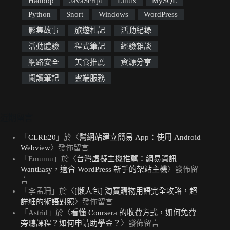
Hadoop
JavaScript
Linux
MySQL
Python
Snort
Windows
WordPress
影集故事
旅遊札記
活動紀錄
活動體驗
程式筆記
經驗雜談
網路安全
美食推薦
資源分享
閱讀筆記
雲端服務
近期留言
「
CLRE20
」於〈
幫網站建立簡易 App：使用 Android
Webview
〉發佈留言
「
Emumu
」於〈
台灣虛擬主機推薦：網易資訊
WantEasy，適合 WordPress 新手的架站主機
〉發佈留
言
「
李孟珊
」於〈
[懶人包] 淘寶購物用語完全攻略，超
詳細的術語對照
〉發佈留言
「
Astrid
」於〈
看懂 Coursera 的收費方式，如何免費
旁聽課程？如何申請助學金？
〉發佈留言