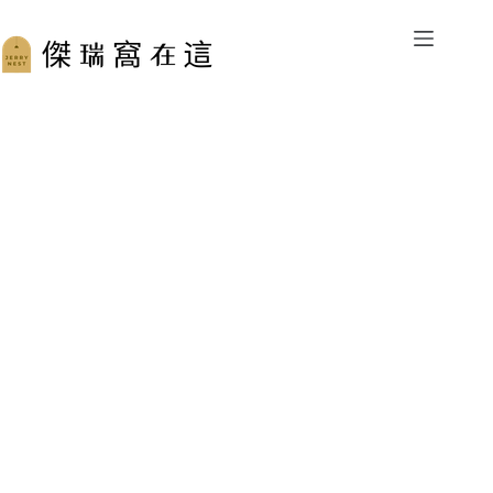
跳
至
主
要
內
容