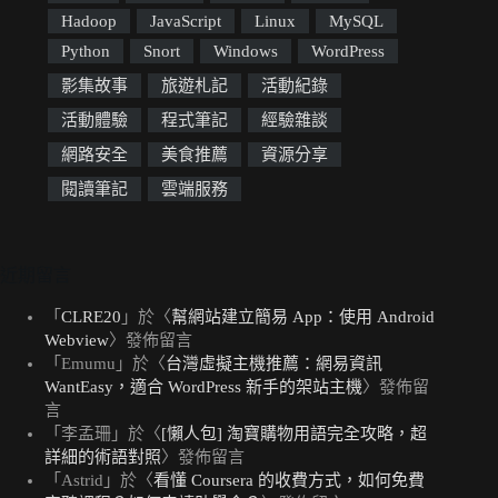
Hadoop
JavaScript
Linux
MySQL
Python
Snort
Windows
WordPress
影集故事
旅遊札記
活動紀錄
活動體驗
程式筆記
經驗雜談
網路安全
美食推薦
資源分享
閱讀筆記
雲端服務
近期留言
「
CLRE20
」於〈
幫網站建立簡易 App：使用 Android
Webview
〉發佈留言
「
Emumu
」於〈
台灣虛擬主機推薦：網易資訊
WantEasy，適合 WordPress 新手的架站主機
〉發佈留
言
「
李孟珊
」於〈
[懶人包] 淘寶購物用語完全攻略，超
詳細的術語對照
〉發佈留言
「
Astrid
」於〈
看懂 Coursera 的收費方式，如何免費