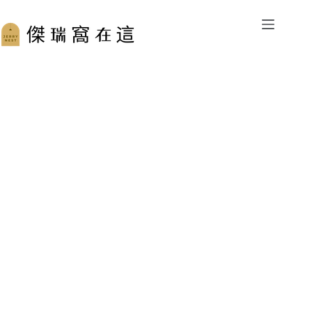
跳
至
主
要
內
容