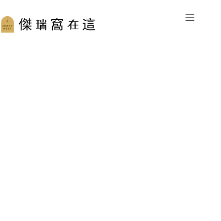
跳
至
主
要
內
容