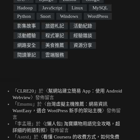
Hadoop
JavaScript
Linux
MySQL
Python
Snort
Windows
WordPress
影集故事
旅遊札記
活動紀錄
活動體驗
程式筆記
經驗雜談
網路安全
美食推薦
資源分享
閱讀筆記
雲端服務
近期留言
「
CLRE20
」於〈
幫網站建立簡易 App：使用 Android
Webview
〉發佈留言
「
Emumu
」於〈
台灣虛擬主機推薦：網易資訊
WantEasy，適合 WordPress 新手的架站主機
〉發佈留
言
「
李孟珊
」於〈
[懶人包] 淘寶購物用語完全攻略，超
詳細的術語對照
〉發佈留言
「
Astrid
」於〈
看懂 Coursera 的收費方式，如何免費