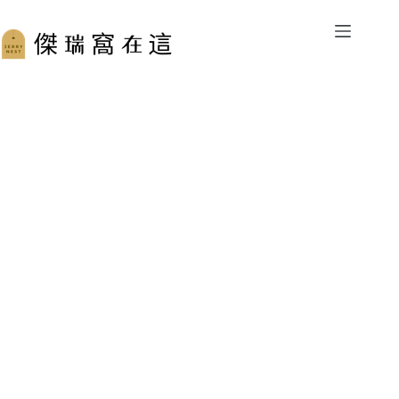
跳
至
主
要
內
容