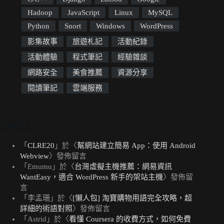
Hadoop
JavaScript
Linux
MySQL
Python
Snort
Windows
WordPress
影集故事
旅遊札記
活動紀錄
活動體驗
程式筆記
經驗雜談
網路安全
美食推薦
資源分享
閱讀筆記
雲端服務
近期留言
「
CLRE20
」於〈
幫網站建立簡易 App：使用 Android
Webview
〉發佈留言
「
Emumu
」於〈
台灣虛擬主機推薦：網易資訊
WantEasy，適合 WordPress 新手的架站主機
〉發佈留
言
「
李孟珊
」於〈
[懶人包] 淘寶購物用語完全攻略，超
詳細的術語對照
〉發佈留言
「
Astrid
」於〈
看懂 Coursera 的收費方式，如何免費