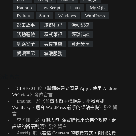
Hadoop
JavaScript
Linux
MySQL
Python
Snort
Windows
WordPress
影集故事
旅遊札記
活動紀錄
活動體驗
程式筆記
經驗雜談
網路安全
美食推薦
資源分享
閱讀筆記
雲端服務
近期留言
「
CLRE20
」於〈
幫網站建立簡易 App：使用 Android
Webview
〉發佈留言
「
Emumu
」於〈
台灣虛擬主機推薦：網易資訊
WantEasy，適合 WordPress 新手的架站主機
〉發佈留
言
「
李孟珊
」於〈
[懶人包] 淘寶購物用語完全攻略，超
詳細的術語對照
〉發佈留言
「
Astrid
」於〈
看懂 Coursera 的收費方式，如何免費