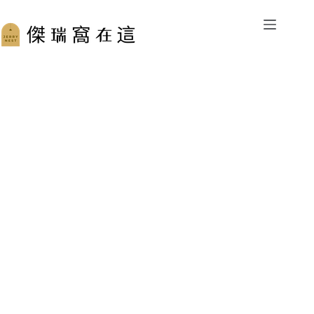
跳
至
主
要
內
容