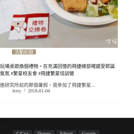
活動紀錄
玩場桌遊換個禮物，在充滿回憶的飛捷總部裡感受耶誕
氣氛 #繁星校友會 #飛捷繁星培訓營
進研究所前的那個暑假，我參加了飛捷繁星…
Jerry
2018-01-04
標籤雲
C/C++
Django
Edison
Google