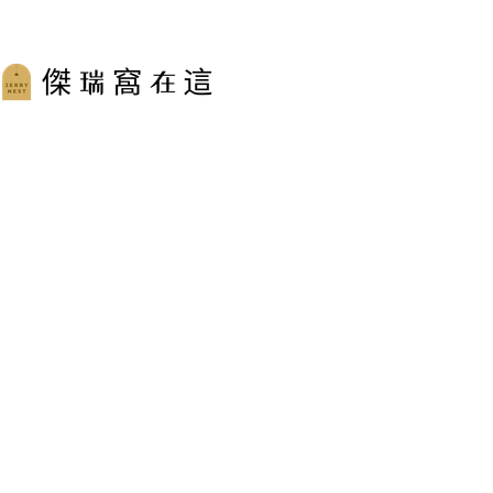
跳
至
主
要
內
容