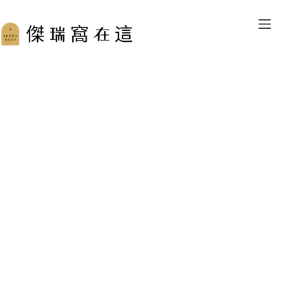
跳
至
主
要
內
容