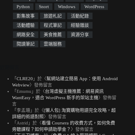
Python
Snort
Windows
WordPress
影集故事
旅遊札記
活動紀錄
活動體驗
程式筆記
經驗雜談
網路安全
美食推薦
資源分享
閱讀筆記
雲端服務
近期留言
「
CLRE20
」於〈
幫網站建立簡易 App：使用 Android
Webview
〉發佈留言
「
Emumu
」於〈
台灣虛擬主機推薦：網易資訊
WantEasy，適合 WordPress 新手的架站主機
〉發佈留
言
「
李孟珊
」於〈
[懶人包] 淘寶購物用語完全攻略，超
詳細的術語對照
〉發佈留言
「
Astrid
」於〈
看懂 Coursera 的收費方式，如何免費
旁聽課程？如何申請助學金？
〉發佈留言