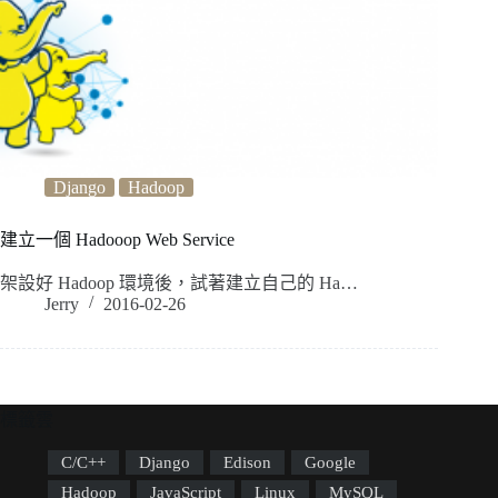
Django
Hadoop
建立一個 Hadooop Web Service
架設好 Hadoop 環境後，試著建立自己的 Ha…
Jerry
2016-02-26
標籤雲
C/C++
Django
Edison
Google
Hadoop
JavaScript
Linux
MySQL