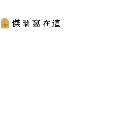
跳
至
主
要
內
容