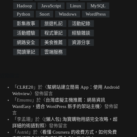
Hadoop
JavaScript
Linux
MySQL
Python
Snort
Windows
WordPress
影集故事
旅遊札記
活動紀錄
活動體驗
程式筆記
經驗雜談
網路安全
美食推薦
資源分享
閱讀筆記
雲端服務
近期留言
「
CLRE20
」於〈
幫網站建立簡易 App：使用 Android
Webview
〉發佈留言
「
Emumu
」於〈
台灣虛擬主機推薦：網易資訊
WantEasy，適合 WordPress 新手的架站主機
〉發佈留
言
「
李孟珊
」於〈
[懶人包] 淘寶購物用語完全攻略，超
詳細的術語對照
〉發佈留言
「
Astrid
」於〈
看懂 Coursera 的收費方式，如何免費