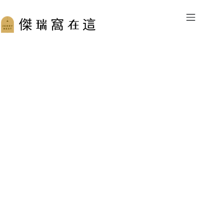
跳
至
主
要
內
容