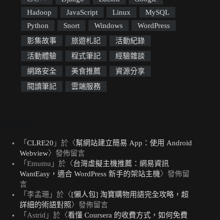
Hadoop
JavaScript
Linux
MySQL
Python
Snort
Windows
WordPress
影集故事
旅遊札記
活動紀錄
活動體驗
程式筆記
經驗雜談
網路安全
美食推薦
資源分享
閱讀筆記
雲端服務
近期留言
「
CLRE20
」於〈
幫網站建立簡易 App：使用 Android
Webview
〉發佈留言
「
Emumu
」於〈
台灣虛擬主機推薦：網易資訊
WantEasy，適合 WordPress 新手的架站主機
〉發佈留
言
「
李孟珊
」於〈
[懶人包] 淘寶購物用語完全攻略，超
詳細的術語對照
〉發佈留言
「
Astrid
」於〈
看懂 Coursera 的收費方式，如何免費