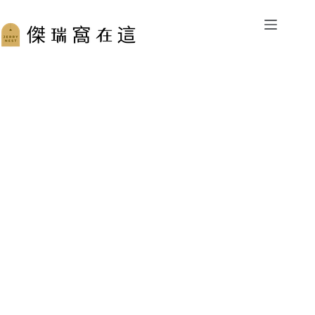
跳
至
主
要
內
容