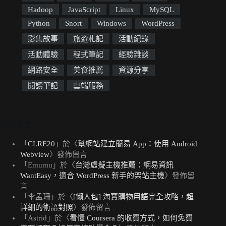
Hadoop
JavaScript
Linux
MySQL
Python
Snort
Windows
WordPress
影集故事
旅遊札記
活動紀錄
活動體驗
程式筆記
經驗雜談
網路安全
美食推薦
資源分享
閱讀筆記
雲端服務
近期留言
「
CLRE20
」於〈
幫網站建立簡易 App：使用 Android
Webview
〉發佈留言
「
Emumu
」於〈
台灣虛擬主機推薦：網易資訊
WantEasy，適合 WordPress 新手的架站主機
〉發佈留
言
「
李孟珊
」於〈
[懶人包] 淘寶購物用語完全攻略，超
詳細的術語對照
〉發佈留言
「
Astrid
」於〈
看懂 Coursera 的收費方式，如何免費