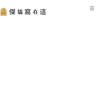
跳
至
主
要
內
容