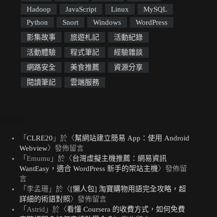
Hadoop
JavaScript
Linux
MySQL
Python
Snort
Windows
WordPress
影集故事
旅遊札記
活動紀錄
活動體驗
程式筆記
經驗雜談
網路安全
美食推薦
資源分享
閱讀筆記
雲端服務
近期留言
「
CLRE20
」於〈
幫網站建立簡易 App：使用 Android
Webview
〉發佈留言
「
Emumu
」於〈
台灣虛擬主機推薦：網易資訊
WantEasy，適合 WordPress 新手的架站主機
〉發佈留
言
「
李孟珊
」於〈
[懶人包] 淘寶購物用語完全攻略，超
詳細的術語對照
〉發佈留言
「
Astrid
」於〈
看懂 Coursera 的收費方式，如何免費