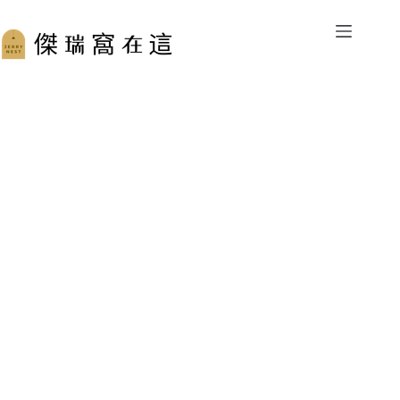
跳
至
主
要
內
容