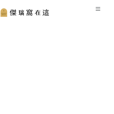
跳
至
主
要
內
容