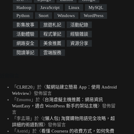
Hadoop
JavaScript
Linux
MySQL
Python
Snort
Windows
WordPress
影集故事
旅遊札記
活動紀錄
活動體驗
程式筆記
經驗雜談
網路安全
美食推薦
資源分享
閱讀筆記
雲端服務
近期留言
「
CLRE20
」於〈
幫網站建立簡易 App：使用 Android
Webview
〉發佈留言
「
Emumu
」於〈
台灣虛擬主機推薦：網易資訊
WantEasy，適合 WordPress 新手的架站主機
〉發佈留
言
「
李孟珊
」於〈
[懶人包] 淘寶購物用語完全攻略，超
詳細的術語對照
〉發佈留言
「
Astrid
」於〈
看懂 Coursera 的收費方式，如何免費