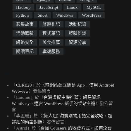
Hadoop
JavaScript
Linux
MySQL
Python
Snort
Windows
WordPress
影集故事
旅遊札記
活動紀錄
活動體驗
程式筆記
經驗雜談
網路安全
美食推薦
資源分享
閱讀筆記
雲端服務
近期留言
「
CLRE20
」於〈
幫網站建立簡易 App：使用 Android
Webview
〉發佈留言
「
Emumu
」於〈
台灣虛擬主機推薦：網易資訊
WantEasy，適合 WordPress 新手的架站主機
〉發佈留
言
「
李孟珊
」於〈
[懶人包] 淘寶購物用語完全攻略，超
詳細的術語對照
〉發佈留言
「
Astrid
」於〈
看懂 Coursera 的收費方式，如何免費