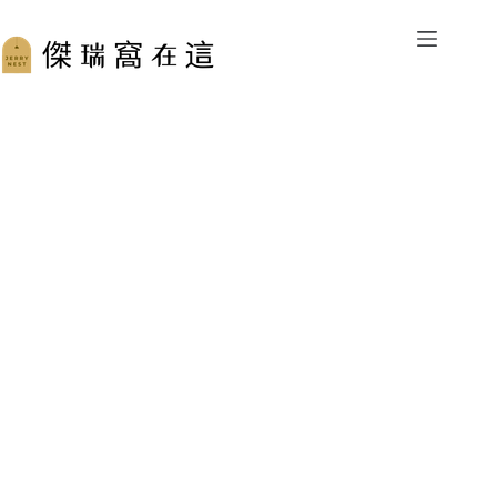
跳
至
主
要
內
容