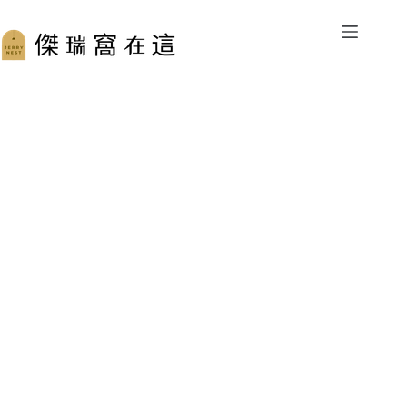
跳
至
主
要
內
容