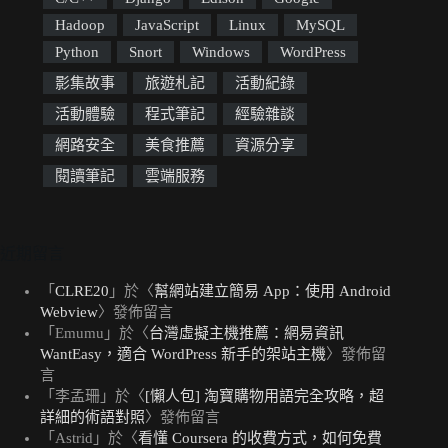
Hadoop
JavaScript
Linux
MySQL
Python
Snort
Windows
WordPress
影集故事
旅遊札記
活動紀錄
活動體驗
程式筆記
經驗雜談
網路安全
美食推薦
資源分享
閱讀筆記
雲端服務
近期留言
「
CLRE20
」於〈
幫網站建立簡易 App：使用 Android
Webview
〉發佈留言
「
Emumu
」於〈
台灣虛擬主機推薦：網易資訊
WantEasy，適合 WordPress 新手的架站主機
〉發佈留
言
「
李孟珊
」於〈
[懶人包] 淘寶購物用語完全攻略，超
詳細的術語對照
〉發佈留言
「
Astrid
」於〈
看懂 Coursera 的收費方式，如何免費