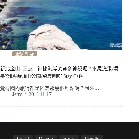
旅遊札記
新北金山+三芝｜神秘海岸究竟多神秘呢？水尾漁港/燭
臺雙嶼/獅頭山公園/留夏咖啡 Stay Cafe
覺得國內旅行都是固定那幾個地點嗎？想來…
Jerry
2018-11-17
標籤雲
C/C++
Django
Edison
Google