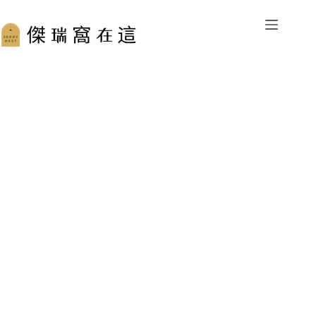
跳
至
主
要
內
容