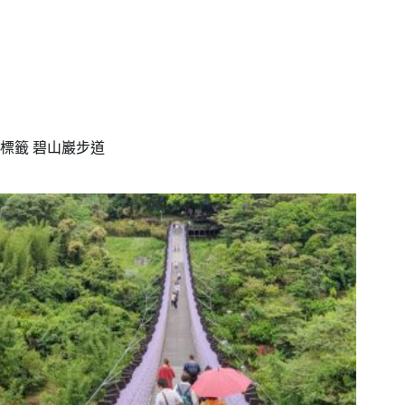
標籤
碧山巖步道