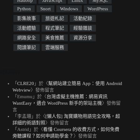
Hadoop
JavaScript
Linux
MySQL
Python
Snort
Windows
WordPress
影集故事
旅遊札記
活動紀錄
活動體驗
程式筆記
經驗雜談
網路安全
美食推薦
資源分享
閱讀筆記
雲端服務
近期留言
「
CLRE20
」於〈
幫網站建立簡易 App：使用 Android
Webview
〉發佈留言
「
Emumu
」於〈
台灣虛擬主機推薦：網易資訊
WantEasy，適合 WordPress 新手的架站主機
〉發佈留
言
「
李孟珊
」於〈
[懶人包] 淘寶購物用語完全攻略，超
詳細的術語對照
〉發佈留言
「
Astrid
」於〈
看懂 Coursera 的收費方式，如何免費
旁聽課程？如何申請助學金？
〉發佈留言