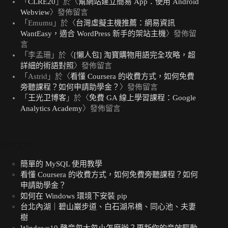
「
CLRE20
」於〈
幫網站建立簡易 App：使用 Android
Webview
〉發佈留言
「
Emumu
」於〈
台灣虛擬主機推薦：網易資訊
WantEasy，適合 WordPress 新手的架站主機
〉發佈留
言
「
李孟珊
」於〈
[懶人包] 淘寶購物用語完全攻略，超
詳細的術語對照
〉發佈留言
「
Astrid
」於〈
看懂 Coursera 的收費方式，如何免費
旁聽課程？如何申請助學金？
〉發佈留言
「
王光卫博客
」於〈
免費 GA 線上學習課程：Google
Analytics Academy
〉發佈留言
熱門文章
簡單的 MySQL 使用教學
看懂 Coursera 的收費方式，如何免費旁聽課程？如何
申請助學金？
如何在 Windows 環境下安裝 pip
台北內湖｜碧山巖步道、白石湖吊橋、同心池、夫妻
樹