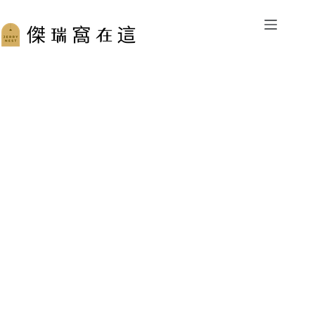
跳
至
主
要
內
容