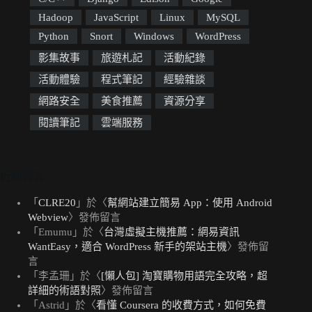
Hadoop
JavaScript
Linux
MySQL
Python
Snort
Windows
WordPress
影集故事
旅遊札記
活動紀錄
活動體驗
程式筆記
經驗雜談
網路安全
美食推薦
資源分享
閱讀筆記
雲端服務
近期留言
「
CLRE20
」於〈
幫網站建立簡易 App：使用 Android
Webview
〉發佈留言
「
Emumu
」於〈
台灣虛擬主機推薦：網易資訊
WantEasy，適合 WordPress 新手的架站主機
〉發佈留
言
「
李孟珊
」於〈
[懶人包] 淘寶購物用語完全攻略，超
詳細的術語對照
〉發佈留言
「
Astrid
」於〈
看懂 Coursera 的收費方式，如何免費