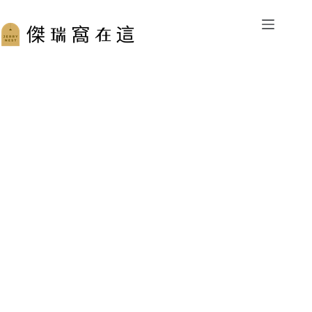
跳
至
主
要
內
容