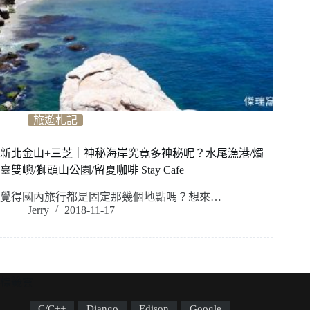
旅遊札記
新北金山+三芝｜神秘海岸究竟多神秘呢？水尾漁港/燭
臺雙嶼/獅頭山公園/留夏咖啡 Stay Cafe
覺得國內旅行都是固定那幾個地點嗎？想來…
Jerry
2018-11-17
標籤雲
C/C++
Django
Edison
Google