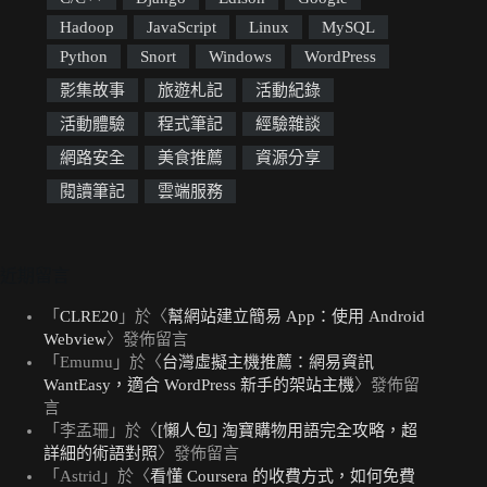
Hadoop
JavaScript
Linux
MySQL
Python
Snort
Windows
WordPress
影集故事
旅遊札記
活動紀錄
活動體驗
程式筆記
經驗雜談
網路安全
美食推薦
資源分享
閱讀筆記
雲端服務
近期留言
「
CLRE20
」於〈
幫網站建立簡易 App：使用 Android
Webview
〉發佈留言
「
Emumu
」於〈
台灣虛擬主機推薦：網易資訊
WantEasy，適合 WordPress 新手的架站主機
〉發佈留
言
「
李孟珊
」於〈
[懶人包] 淘寶購物用語完全攻略，超
詳細的術語對照
〉發佈留言
「
Astrid
」於〈
看懂 Coursera 的收費方式，如何免費