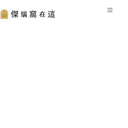
跳
至
主
要
內
容